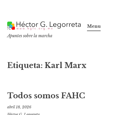
S
k
Menu
i
Apuntes sobre la marcha
p
t
o
c
Etiqueta:
Karl Marx
o
n
t
e
Todos somos FAHC
n
t
abril 18, 2026
Héctor G. Legorreta