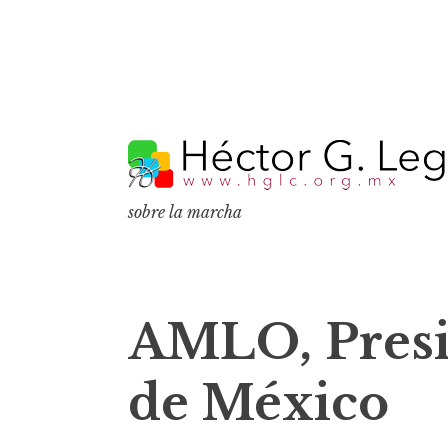
S
k
i
p
sobre la marcha
t
o
c
o
AMLO, Presi
n
t
de México
e
n