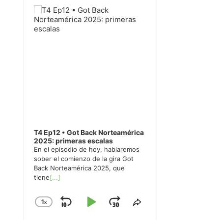
Player
T4 Ep12 • Got Back Norteamérica
2025: primeras escalas
En el episodio de hoy, hablaremos
sober el comienzo de la gira Got
Back Norteamérica 2025, que
tiene
[...]
1
x
Skip
Play
Jump
Change
Share
Playback
This