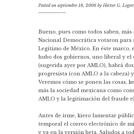
t
Posted on
septiembre 18, 2006
by
Héctor G. Legor
Bueno, pues como todos saben, más 
Nacional Democrática votaron para
Legítimo de México. En éste marco, 
hubo dos gobiernos, uno liberal y el
(sugerida ayer por AMLO), habrá do
progresista (con AMLO a la cabeza) 
Veremos cómo se ponen las cosas, ke 
más la sociedad mexicana como cons
AMLO y la legitimación del fraude el
Antes de irme, kiero lamentar públi
temporal el correo electrónico de mi
y ya en la versión beta. Saludos a to