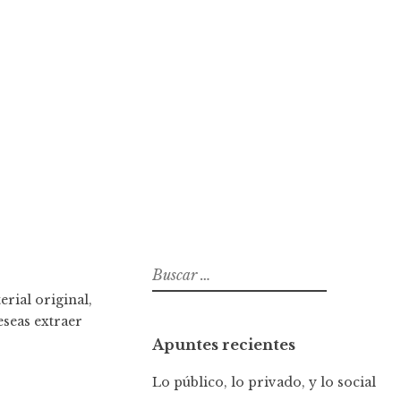
B
u
rial original,
s
eseas extraer
c
Apuntes recientes
a
r
Lo público, lo privado, y lo social
: