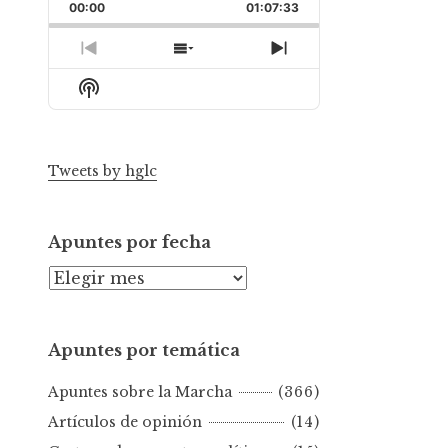
Backward
Pause
Forward
00:00
Rate
01:07:33
Episode
Previous
Show
Next
Episode
Episodes
Episode
Show
List
Podcast
Information
Tweets by hglc
Apuntes por fecha
A
p
u
Apuntes por temática
n
t
Apuntes sobre la Marcha
(366)
e
s
Artículos de opinión
(14)
p