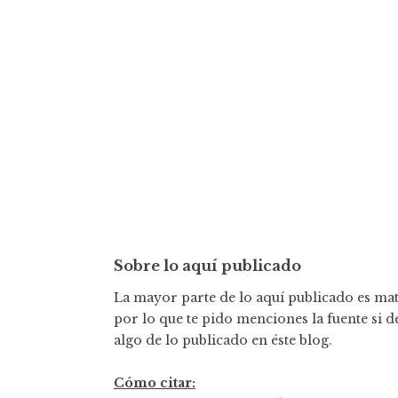
t
r
a
d
a
s
Sobre lo aquí publicado
La mayor parte de lo aquí publicado es mate
por lo que te pido menciones la fuente si d
algo de lo publicado en éste blog.
Cómo citar: