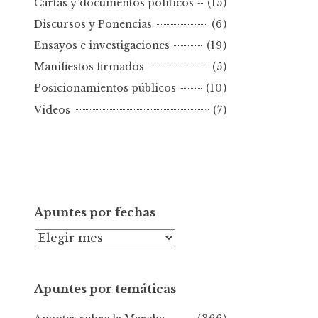
Cartas y documentos políticos
(15)
o
Discursos y Ponencias
(6)
r
Ensayos e investigaciones
(19)
f
e
Manifiestos firmados
(5)
c
Posicionamientos públicos
(10)
h
Videos
(7)
a
Apuntes por fechas
A
p
u
Apuntes por temáticas
n
t