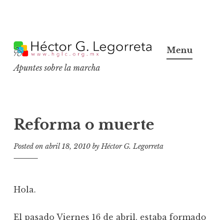
S
k
Menu
i
Apuntes sobre la marcha
p
t
o
c
Reforma o muerte
o
n
Posted on
abril 18, 2010
by
Héctor G. Legorreta
t
e
n
Hola.
t
El pasado Viernes 16 de abril, estaba formado