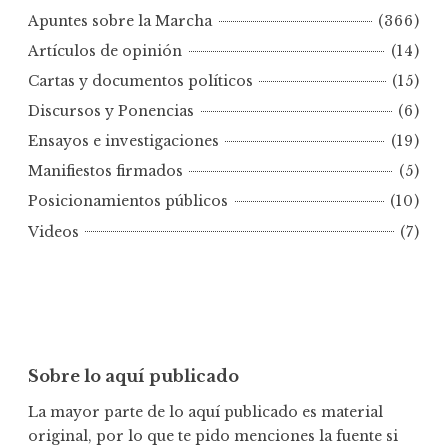
t
Apuntes sobre la Marcha
(366)
e
s
Artículos de opinión
(14)
p
Cartas y documentos políticos
(15)
o
Discursos y Ponencias
(6)
r
Ensayos e investigaciones
(19)
f
e
Manifiestos firmados
(5)
c
Posicionamientos públicos
(10)
h
Videos
(7)
a
Sobre lo aquí publicado
La mayor parte de lo aquí publicado es material
original, por lo que te pido menciones la fuente si