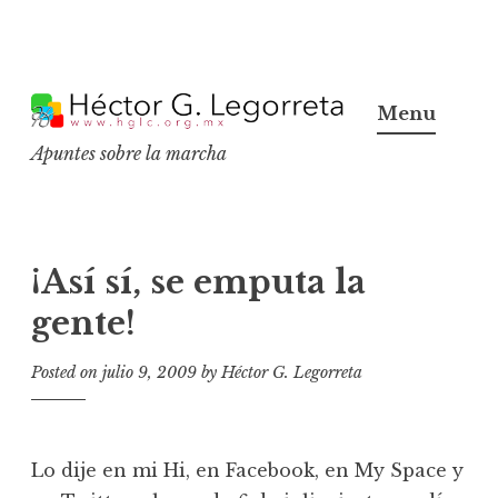
S
k
Menu
i
Apuntes sobre la marcha
p
t
o
c
¡Así sí, se emputa la
o
gente!
n
t
Posted on
julio 9, 2009
by
Héctor G. Legorreta
e
n
t
Lo dije en mi Hi, en Facebook, en My Space y