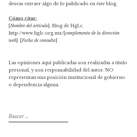
deseas extraer algo de lo publicado en éste blog.
Cómo citar:
[
Nombre del artículo
]. Blog de HgLc.
http://www.hglc.org.mx/[
complemento de la dirección
web
]. [
Fecha de consulta
]
Las opiniones aquí publicadas son realizadas a título
personal, y son responsabilidad del autor. NO
representan una posición institucional de gobierno
o dependencia alguna.
B
u
s
c