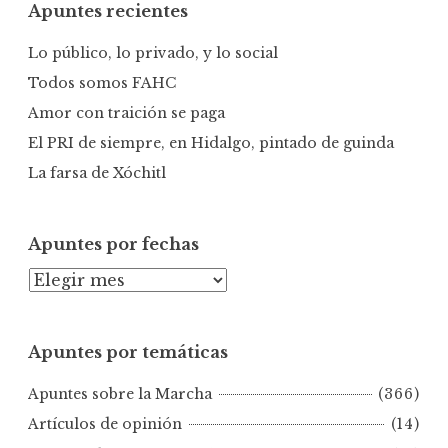
Apuntes recientes
a
r
Lo público, lo privado, y lo social
:
Todos somos FAHC
Amor con traición se paga
El PRI de siempre, en Hidalgo, pintado de guinda
La farsa de Xóchitl
Apuntes por fechas
A
p
u
Apuntes por temáticas
n
t
Apuntes sobre la Marcha
(366)
e
s
Artículos de opinión
(14)