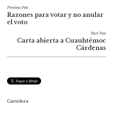
N
Previous Post
Razones para votar y no anular
a
el voto
v
e
Next Post
g
Carta abierta a Cuauhtémoc
a
Cárdenas
c
i
ó
n
d
e
e
Cartelera
n
t