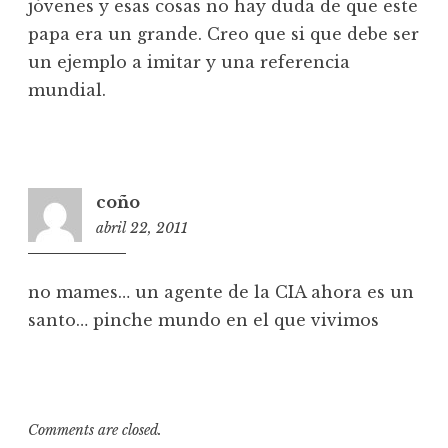
jóvenes y esas cosas no hay duda de que este
a
papa era un grande. Creo que si que debe ser
s
un ejemplo a imitar y una referencia
mundial.
coño
abril 22, 2011
0
6
:
no mames… un agente de la CIA ahora es un
2
santo… pinche mundo en el que vivimos
6
Comments are closed.