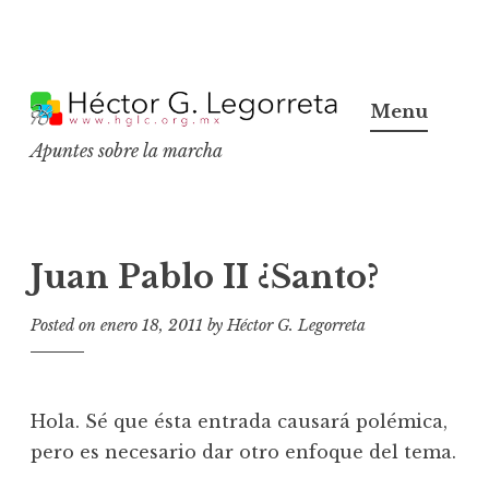
S
k
Menu
i
Apuntes sobre la marcha
p
t
o
c
Juan Pablo II ¿Santo?
o
n
Posted on
enero 18, 2011
by
Héctor G. Legorreta
t
e
n
Hola. Sé que ésta entrada causará polémica,
t
pero es necesario dar otro enfoque del tema.