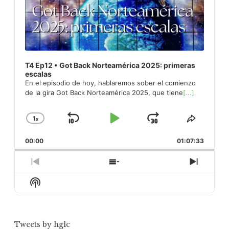
T4 Ep12 • Got Back Norteamérica 2025: primeras
escalas
En el episodio de hoy, hablaremos sober el comienzo
de la gira Got Back Norteamérica 2025, que tiene
[...]
1
x
Skip
Play
Jump
Change
Share
Playback
This
Backward
Pause
Forward
00:00
Rate
01:07:33
Episod
Previous
Show
Next
Episode
Episodes
Episod
Show
List
Podcast
Information
Tweets by hglc