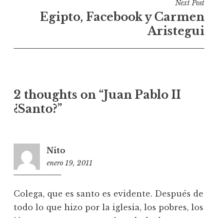
Next Post
e
Egipto, Facebook y Carmen
g
Aristegui
a
c
i
ó
2 thoughts on “
Juan Pablo II
n
¿Santo?
”
d
e
e
Nito
n
enero 19, 2011
0
t
9
r
:
a
Colega, que es santo es evidente. Después de
1
todo lo que hizo por la iglesia, los pobres, los
d
9