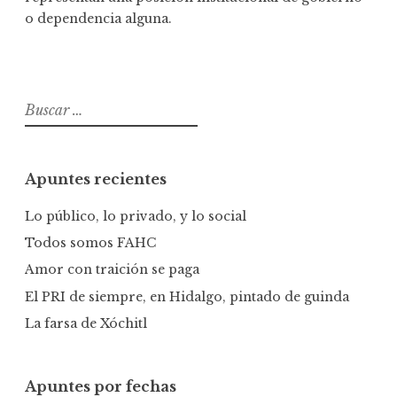
o dependencia alguna.
B
u
s
c
Apuntes recientes
a
r
Lo público, lo privado, y lo social
:
Todos somos FAHC
Amor con traición se paga
El PRI de siempre, en Hidalgo, pintado de guinda
La farsa de Xóchitl
Apuntes por fechas