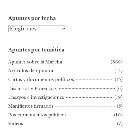
Apuntes por fecha
A
p
u
Apuntes por temática
n
t
Apuntes sobre la Marcha
(366)
e
s
Artículos de opinión
(14)
p
Cartas y documentos políticos
(15)
o
Discursos y Ponencias
(6)
r
Ensayos e investigaciones
(19)
f
e
Manifiestos firmados
(5)
c
Posicionamientos públicos
(10)
h
Videos
(7)
a