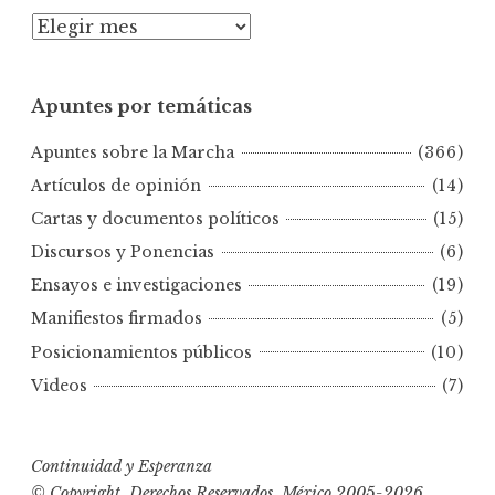
A
p
u
Apuntes por temáticas
n
t
Apuntes sobre la Marcha
(366)
e
s
Artículos de opinión
(14)
p
Cartas y documentos políticos
(15)
o
Discursos y Ponencias
(6)
r
Ensayos e investigaciones
(19)
f
e
Manifiestos firmados
(5)
c
Posicionamientos públicos
(10)
h
Videos
(7)
a
s
Continuidad y Esperanza
© Copyright, Derechos Reservados, México 2005-2026,