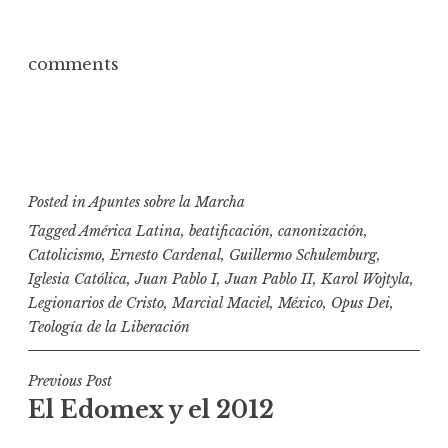
comments
Posted in
Apuntes sobre la Marcha
Tagged
América Latina
,
beatificación
,
canonización
,
Catolicismo
,
Ernesto Cardenal
,
Guillermo Schulemburg
,
Iglesia Católica
,
Juan Pablo I
,
Juan Pablo II
,
Karol Wojtyla
,
Legionarios de Cristo
,
Marcial Maciel
,
México
,
Opus Dei
,
Teología de la Liberación
N
Previous Post
El Edomex y el 2012
a
v