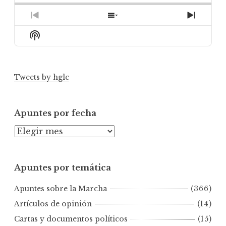
Previous
Show
Next
Episode
Episodes
Episod
Show
List
Podcast
Information
Tweets by hglc
Apuntes por fecha
A
p
u
Apuntes por temática
n
t
Apuntes sobre la Marcha
(366)
e
s
Artículos de opinión
(14)
p
Cartas y documentos políticos
(15)