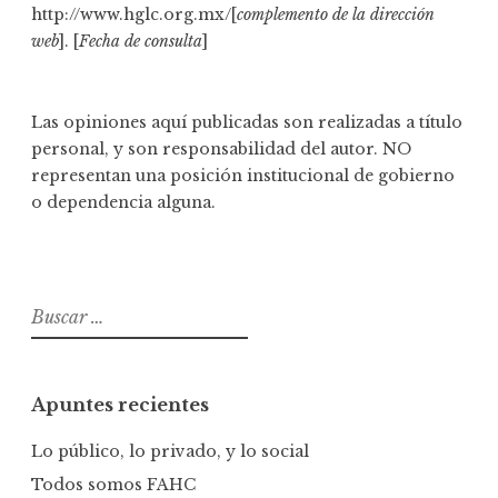
http://www.hglc.org.mx/[
complemento de la dirección
web
]. [
Fecha de consulta
]
Las opiniones aquí publicadas son realizadas a título
personal, y son responsabilidad del autor. NO
representan una posición institucional de gobierno
o dependencia alguna.
B
u
s
c
Apuntes recientes
a
r
Lo público, lo privado, y lo social
:
Todos somos FAHC