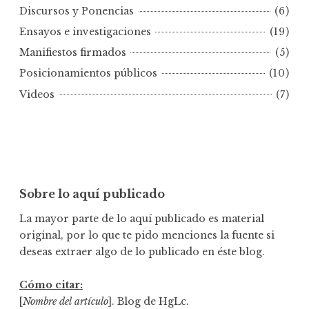
o
Discursos y Ponencias
(6)
r
Ensayos e investigaciones
(19)
f
e
Manifiestos firmados
(5)
c
Posicionamientos públicos
(10)
h
Videos
(7)
a
Sobre lo aquí publicado
La mayor parte de lo aquí publicado es material
original, por lo que te pido menciones la fuente si
deseas extraer algo de lo publicado en éste blog.
Cómo citar:
[
Nombre del artículo
]. Blog de HgLc.