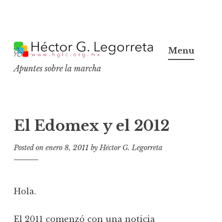
S
k
Menu
i
Apuntes sobre la marcha
p
t
o
c
El Edomex y el 2012
o
n
Posted on
enero 8, 2011
by
Héctor G. Legorreta
t
e
n
Hola.
t
El 2011 comenzó con una noticia