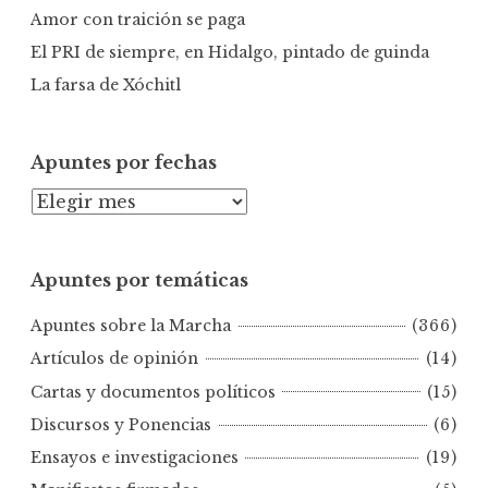
Amor con traición se paga
El PRI de siempre, en Hidalgo, pintado de guinda
La farsa de Xóchitl
Apuntes por fechas
A
p
u
Apuntes por temáticas
n
t
Apuntes sobre la Marcha
(366)
e
s
Artículos de opinión
(14)
p
Cartas y documentos políticos
(15)
o
Discursos y Ponencias
(6)
r
Ensayos e investigaciones
(19)
f