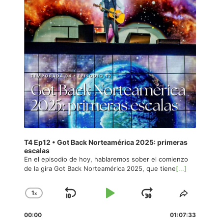
T4 Ep12 • Got Back Norteamérica 2025: primeras
escalas
En el episodio de hoy, hablaremos sober el comienzo
de la gira Got Back Norteamérica 2025, que tiene
[...]
1
x
Skip
Play
Jump
Change
Share
Playback
This
Backward
Pause
Forward
00:00
Rate
01:07:33
Episod