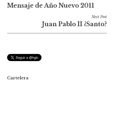
Mensaje de Año Nuevo 2011
a
v
Next Post
e
Juan Pablo II ¿Santo?
g
a
c
i
ó
n
d
Cartelera
e
e
n
t
r