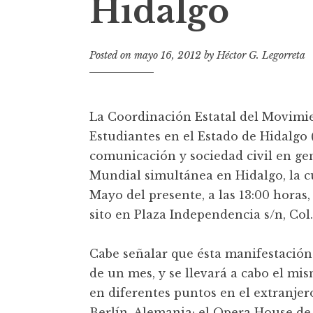
Hidalgo
t
Posted on
mayo 16, 2012
by
Héctor G. Legorreta
La Coordinación Estatal del Movimi
Estudiantes en el Estado de Hidalgo 
comunicación y sociedad civil en ge
Mundial simultánea en Hidalgo, la c
Mayo del presente, a las 13:00 horas
sito en Plaza Independencia s/n, Col
Cabe señalar que ésta manifestació
de un mes, y se llevará a cabo el mis
en diferentes puntos en el extranje
Berlín, Alemania; el Opera House de 