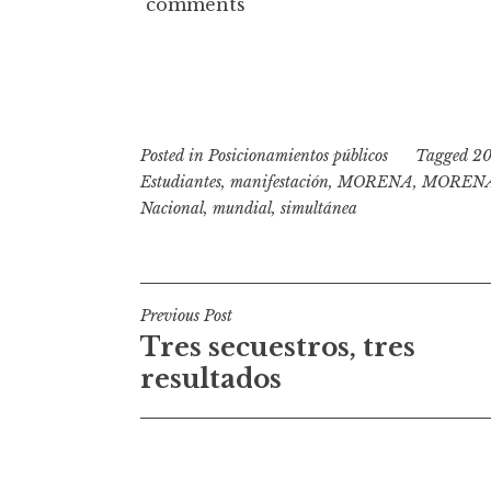
comments
Posted in
Posicionamientos públicos
Tagged
20
Estudiantes
,
manifestación
,
MORENA
,
MORENA 
Nacional
,
mundial
,
simultánea
N
Previous Post
Tres secuestros, tres
a
resultados
v
e
g