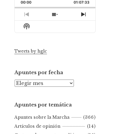
Backward
Pause
Forward
00:00
Rate
01:07:33
Episode
Previous
Show
Next
Episode
Episodes
Episode
Show
List
Podcast
Information
Tweets by hglc
Apuntes por fecha
A
p
u
Apuntes por temática
n
t
Apuntes sobre la Marcha
(366)
e
s
Artículos de opinión
(14)
p