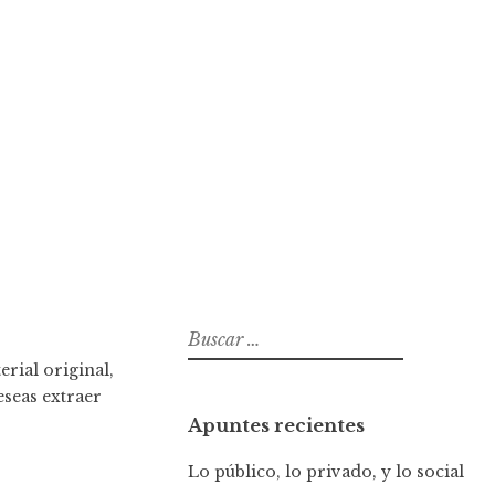
B
u
rial original,
s
eseas extraer
c
Apuntes recientes
a
r
Lo público, lo privado, y lo social
: