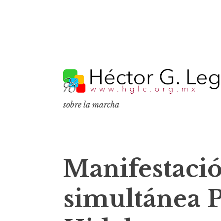
S
k
i
p
sobre la marcha
t
o
c
o
Manifestaci
n
t
simultánea
e
n