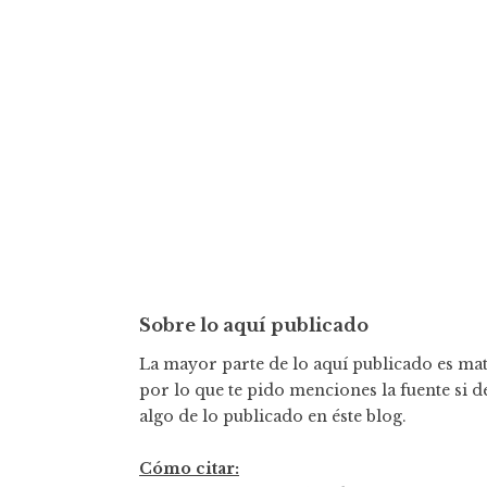
a
c
i
ó
n
d
e
e
Sobre lo aquí publicado
n
La mayor parte de lo aquí publicado es mate
t
por lo que te pido menciones la fuente si d
algo de lo publicado en éste blog.
r
Cómo citar:
a