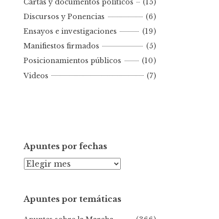
Cartas y documentos políticos
(15)
o
Discursos y Ponencias
(6)
r
Ensayos e investigaciones
(19)
f
e
Manifiestos firmados
(5)
c
Posicionamientos públicos
(10)
h
Videos
(7)
a
Apuntes por fechas
A
p
u
Apuntes por temáticas
n
t