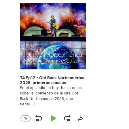
Player
T4 Ep12 • Got Back Norteamérica
2025: primeras escalas
En el episodio de hoy, hablaremos
sober el comienzo de la gira Got
Back Norteamérica 2025, que
tiene
[...]
1
x
Skip
Play
Jump
Change
Share
Playback
This