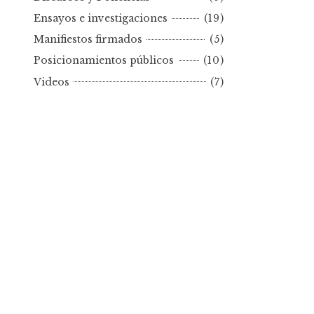
r
Ensayos e investigaciones
(19)
f
e
Manifiestos firmados
(5)
c
Posicionamientos públicos
(10)
h
Videos
(7)
a