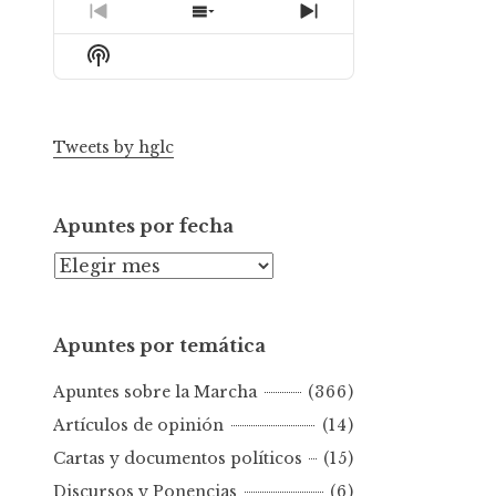
Previous
Show
Next
Episode
Episodes
Episode
Show
List
Podcast
Information
Tweets by hglc
Apuntes por fecha
A
p
u
Apuntes por temática
n
t
Apuntes sobre la Marcha
(366)
e
s
Artículos de opinión
(14)
p
Cartas y documentos políticos
(15)
o
Discursos y Ponencias
(6)