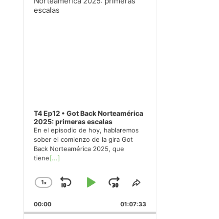
T4 Ep12 • Got Back Norteamérica
2025: primeras escalas
En el episodio de hoy, hablaremos
sober el comienzo de la gira Got
Back Norteamérica 2025, que
tiene
[...]
1
x
Skip
Play
Jump
Change
Share
Playback
This
Backward
Pause
Forward
00:00
Rate
01:07:33
Episode