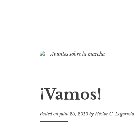
S
k
Apuntes sobre la marcha
i
p
t
o
¡Vamos!
c
o
n
Posted on
julio 25, 2010
by
Héctor G. Legorreta
t
e
n