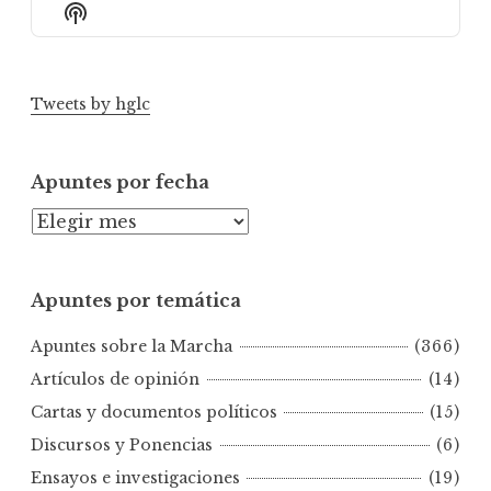
Episode
Episodes
Episod
Show
List
Podcast
Information
Tweets by hglc
Apuntes por fecha
A
p
u
Apuntes por temática
n
t
Apuntes sobre la Marcha
(366)
e
s
Artículos de opinión
(14)
p
Cartas y documentos políticos
(15)
o
Discursos y Ponencias
(6)
r
Ensayos e investigaciones
(19)
f