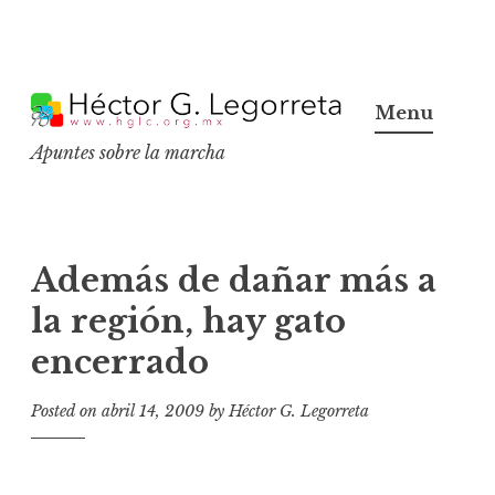
S
k
Menu
i
Apuntes sobre la marcha
p
t
o
c
Además de dañar más a
o
la región, hay gato
n
encerrado
t
e
Posted on
abril 14, 2009
by
Héctor G. Legorreta
n
t