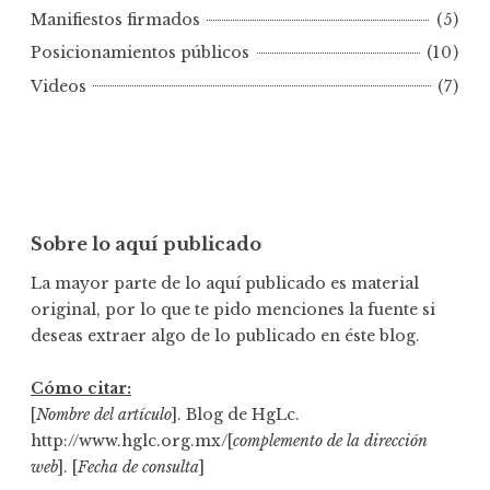
e
Manifiestos firmados
(5)
c
Posicionamientos públicos
(10)
h
Videos
(7)
a
Sobre lo aquí publicado
La mayor parte de lo aquí publicado es material
original, por lo que te pido menciones la fuente si
deseas extraer algo de lo publicado en éste blog.
Cómo citar:
[
Nombre del artículo
]. Blog de HgLc.
http://www.hglc.org.mx/[
complemento de la dirección
web
]. [
Fecha de consulta
]