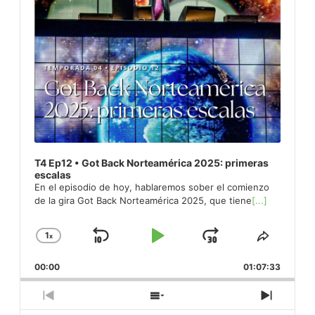
T4 Ep12 • Got Back Norteamérica 2025: primeras
escalas
En el episodio de hoy, hablaremos sober el comienzo
de la gira Got Back Norteamérica 2025, que tiene
[...]
1
x
Skip
Play
Jump
Change
Share
Playback
This
Backward
Pause
Forward
00:00
Rate
01:07:33
Episod
Previous
Show
Next