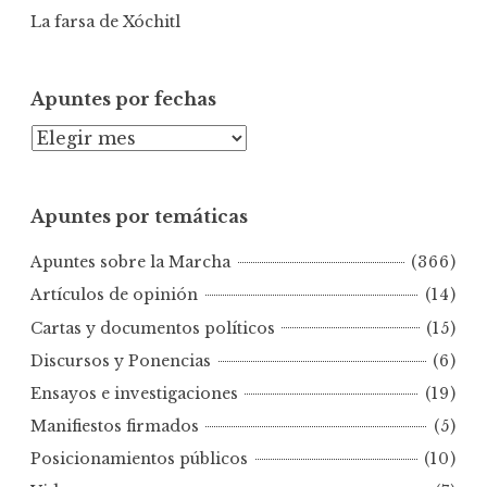
La farsa de Xóchitl
Apuntes por fechas
A
p
u
Apuntes por temáticas
n
t
Apuntes sobre la Marcha
(366)
e
s
Artículos de opinión
(14)
p
Cartas y documentos políticos
(15)
o
Discursos y Ponencias
(6)
r
Ensayos e investigaciones
(19)
f
e
Manifiestos firmados
(5)
c
Posicionamientos públicos
(10)
h