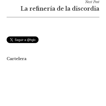
Next Post
e
La refinería de la discordia
g
a
c
i
ó
n
d
Cartelera
e
e
n
t
r
a
d