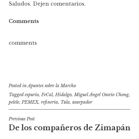
Saludos. Dejen comentarios.
Comments
comments
Posted in
Apuntes sobre la Marcha
Tagged
espurio
,
FeCal
,
Hidalgo
,
Miguel Ángel Osorio Chong
,
pelele
,
PEMEX
,
refinería
,
Tula
,
usurpador
N
Previous Post
De los compañeros de Zimapán
a
v