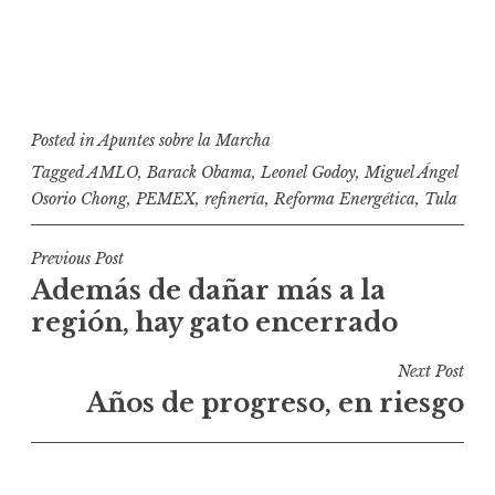
Posted in
Apuntes sobre la Marcha
Tagged
AMLO
,
Barack Obama
,
Leonel Godoy
,
Miguel Ángel
Osorio Chong
,
PEMEX
,
refinería
,
Reforma Energética
,
Tula
N
Previous Post
Además de dañar más a la
a
región, hay gato encerrado
v
e
Next Post
g
Años de progreso, en riesgo
a
c
i