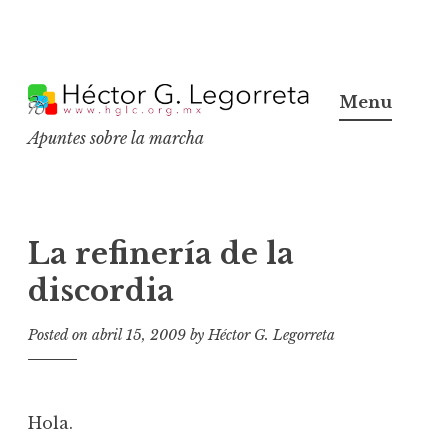
S
k
Menu
i
Apuntes sobre la marcha
p
t
o
c
La refinería de la
o
discordia
n
t
Posted on
abril 15, 2009
by
Héctor G. Legorreta
e
n
t
Hola.