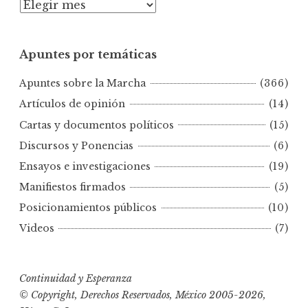
A
p
u
Apuntes por temáticas
n
t
Apuntes sobre la Marcha
(366)
e
s
Artículos de opinión
(14)
p
Cartas y documentos políticos
(15)
o
Discursos y Ponencias
(6)
r
Ensayos e investigaciones
(19)
f
e
Manifiestos firmados
(5)
c
Posicionamientos públicos
(10)
h
Videos
(7)
a
s
Continuidad y Esperanza
© Copyright, Derechos Reservados, México 2005-2026,