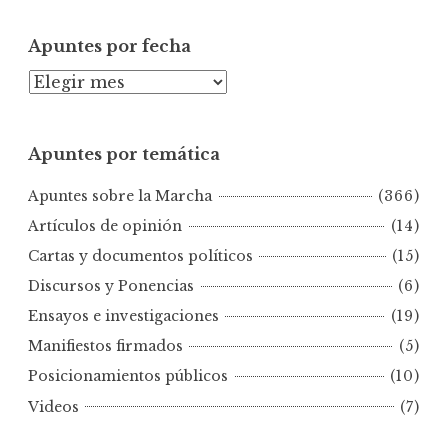
Apuntes por fecha
A
p
u
Apuntes por temática
n
t
Apuntes sobre la Marcha
(366)
e
s
Artículos de opinión
(14)
p
Cartas y documentos políticos
(15)
o
Discursos y Ponencias
(6)
r
Ensayos e investigaciones
(19)
f
e
Manifiestos firmados
(5)
c
Posicionamientos públicos
(10)
h
Videos
(7)
a