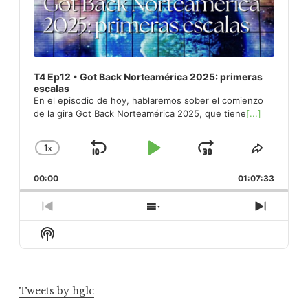
T4 Ep12 • Got Back Norteamérica 2025: primeras
escalas
En el episodio de hoy, hablaremos sober el comienzo
de la gira Got Back Norteamérica 2025, que tiene
[...]
1
x
Skip
Play
Jump
Change
Share
Playback
This
Backward
Pause
Forward
00:00
Rate
01:07:33
Episod
Previous
Show
Next
Episode
Episodes
Episod
Show
List
Podcast
Information
Tweets by hglc