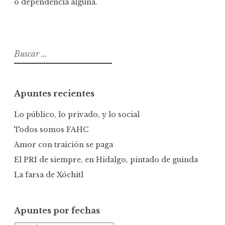
o dependencia alguna.
B
u
s
c
Apuntes recientes
a
r
Lo público, lo privado, y lo social
:
Todos somos FAHC
Amor con traición se paga
El PRI de siempre, en Hidalgo, pintado de guinda
La farsa de Xóchitl
Apuntes por fechas