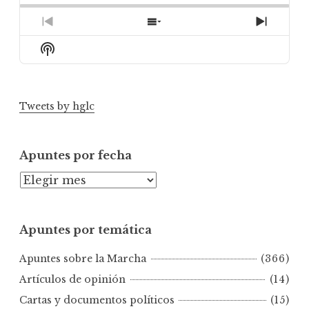
Previous
Show
Next
Episode
Episodes
Episod
Show
List
Podcast
Information
Tweets by hglc
Apuntes por fecha
A
p
u
Apuntes por temática
n
t
Apuntes sobre la Marcha
(366)
e
s
Artículos de opinión
(14)
p
Cartas y documentos políticos
(15)