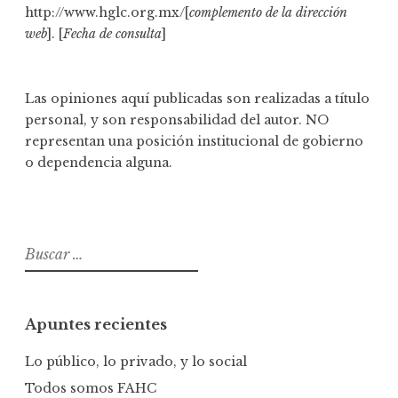
http://www.hglc.org.mx/[
complemento de la dirección
web
]. [
Fecha de consulta
]
Las opiniones aquí publicadas son realizadas a título
personal, y son responsabilidad del autor. NO
representan una posición institucional de gobierno
o dependencia alguna.
B
u
s
c
Apuntes recientes
a
r
Lo público, lo privado, y lo social
:
Todos somos FAHC