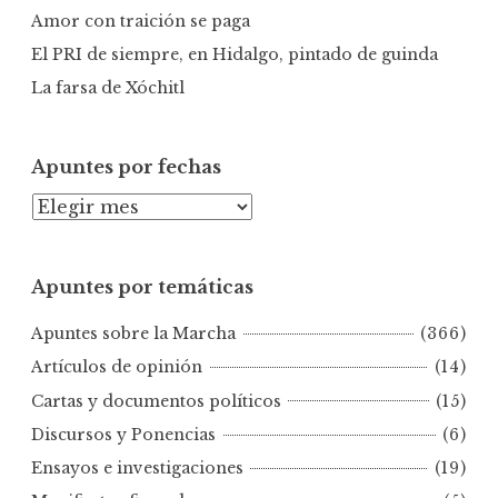
Amor con traición se paga
El PRI de siempre, en Hidalgo, pintado de guinda
La farsa de Xóchitl
Apuntes por fechas
A
p
u
Apuntes por temáticas
n
t
Apuntes sobre la Marcha
(366)
e
s
Artículos de opinión
(14)
p
Cartas y documentos políticos
(15)
o
Discursos y Ponencias
(6)
r
Ensayos e investigaciones
(19)
f