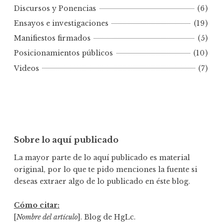
o
Discursos y Ponencias
(6)
r
Ensayos e investigaciones
(19)
f
e
Manifiestos firmados
(5)
c
Posicionamientos públicos
(10)
h
Videos
(7)
a
Sobre lo aquí publicado
La mayor parte de lo aquí publicado es material
original, por lo que te pido menciones la fuente si
deseas extraer algo de lo publicado en éste blog.
Cómo citar:
[
Nombre del artículo
]. Blog de HgLc.