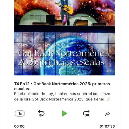
T4 Ep12 • Got Back Norteamérica 2025: primeras
escalas
En el episodio de hoy, hablaremos sober el comienzo
de la gira Got Back Norteamérica 2025, que tiene
[...]
1
x
Skip
Play
Jump
Change
Share
Playback
This
Backward
Pause
Forward
00:00
Rate
01:07:33
Episod