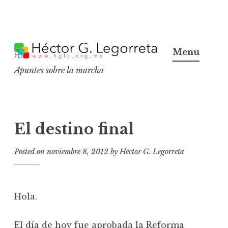
S
k
Menu
i
Apuntes sobre la marcha
p
t
o
c
El destino final
o
n
Posted on
noviembre 8, 2012
by
Héctor G. Legorreta
t
e
n
Hola.
t
El día de hoy fue aprobada la Reforma