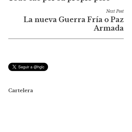
v
Next Post
e
La nueva Guerra Fría o Paz
g
Armada
a
c
i
ó
n
d
e
Cartelera
e
n
t
r
a