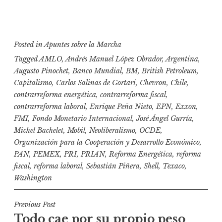
Posted in
Apuntes sobre la Marcha
Tagged
AMLO
,
Andrés Manuel López Obrador
,
Argentina
,
Augusto Pinochet
,
Banco Mundial
,
BM
,
British Petroleum
,
Capitalismo
,
Carlos Salinas de Gortari
,
Chevron
,
Chile
,
contrarreforma energética
,
contrarreforma fiscal
,
contrarreforma laboral
,
Enrique Peña Nieto
,
EPN
,
Exxon
,
FMI
,
Fondo Monetario Internacional
,
José Ángel Gurría
,
Michel Bachelet
,
Mobil
,
Neoliberalismo
,
OCDE
,
Organización para la Cooperación y Desarrollo Económico
,
PAN
,
PEMEX
,
PRI
,
PRIAN
,
Reforma Energética
,
reforma
fiscal
,
reforma laboral
,
Sebastián Piñera
,
Shell
,
Texaco
,
Washington
N
Previous Post
Todo cae por su propio peso
a