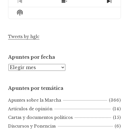
Previous
Show
Next
Episode
Episodes
Episod
Show
List
Podcast
Information
Tweets by hglc
Apuntes por fecha
A
p
u
Apuntes por temática
n
t
Apuntes sobre la Marcha
(366)
e
s
Artículos de opinión
(14)
p
Cartas y documentos políticos
(15)
o
Discursos y Ponencias
(6)