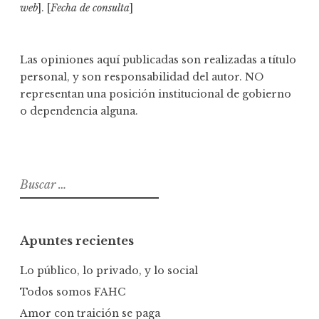
web
]. [
Fecha de consulta
]
Las opiniones aquí publicadas son realizadas a título
personal, y son responsabilidad del autor. NO
representan una posición institucional de gobierno
o dependencia alguna.
B
u
s
c
Apuntes recientes
a
r
Lo público, lo privado, y lo social
:
Todos somos FAHC
Amor con traición se paga