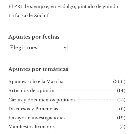
El PRI de siempre, en Hidalgo, pintado de guinda
La farsa de Xóchitl
Apuntes por fechas
A
p
u
Apuntes por temáticas
n
t
Apuntes sobre la Marcha
(366)
e
s
Artículos de opinión
(14)
p
Cartas y documentos políticos
(15)
o
Discursos y Ponencias
(6)
r
Ensayos e investigaciones
(19)
f
e
Manifiestos firmados
(5)
c