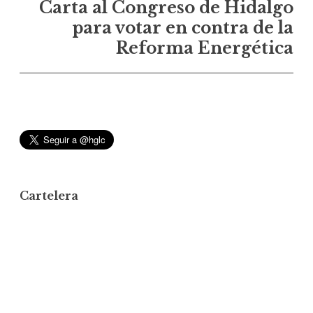
e
Carta al Congreso de Hidalgo
g
para votar en contra de la
a
Reforma Energética
c
i
ó
n
d
e
e
Cartelera
n
t
r
a
d
a