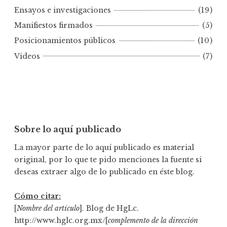
r
Ensayos e investigaciones
(19)
f
e
Manifiestos firmados
(5)
c
Posicionamientos públicos
(10)
h
Videos
(7)
a
Sobre lo aquí publicado
La mayor parte de lo aquí publicado es material
original, por lo que te pido menciones la fuente si
deseas extraer algo de lo publicado en éste blog.
Cómo citar:
[
Nombre del artículo
]. Blog de HgLc.
http://www.hglc.org.mx/[
complemento de la dirección