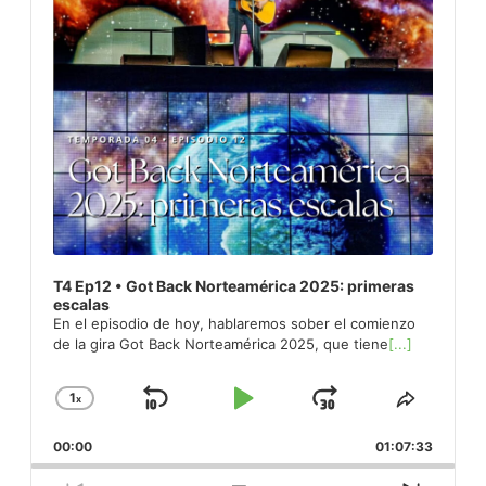
T4 Ep12 • Got Back Norteamérica 2025: primeras
escalas
En el episodio de hoy, hablaremos sober el comienzo
de la gira Got Back Norteamérica 2025, que tiene
[...]
1
x
Skip
Play
Jump
Change
Share
Playback
This
Backward
Pause
Forward
00:00
Rate
01:07:33
Episod