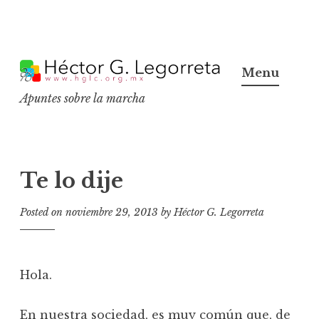
S
k
Menu
i
Apuntes sobre la marcha
p
t
o
c
Te lo dije
o
n
Posted on
noviembre 29, 2013
by
Héctor G. Legorreta
t
e
n
Hola.
t
En nuestra sociedad, es muy común que, de